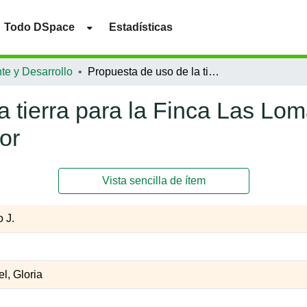
Todo DSpace
Estadísticas
te y Desarrollo
Propuesta de uso de la tierra para la Finca Las Lomas La Perla, Jicalapa, La Libertad, El Salvador
 tierra para la Finca Las Lom
or
Vista sencilla de ítem
o J.
l, Gloria