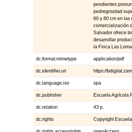
pendientes pronunc
pedregosidad super
60 y 80 cm en las 
comercialización d
Salvador ofrece tr
desarrollar produc
la Finca Las Loma
dc.format.mimetype
application/pdf
dc.identifier.uri
https://bdigital.
dc.language.iso
spa
dc.publisher
Escuela Agrícola
dc.relation
43 p.
dc.rights
Copyright Escuel
dc.rights.accessrights
openAccess