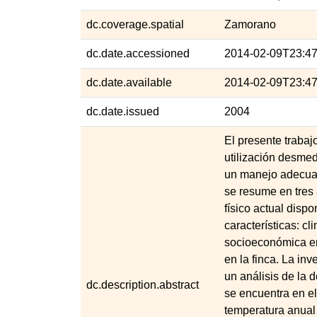
dc.coverage.spatial
Zamorano
dc.date.accessioned
2014-02-09T23:4
dc.date.available
2014-02-09T23:4
dc.date.issued
2004
El presente traba
utilización desmed
un manejo adecuad
se resume en tres 
físico actual disp
características: cl
socioeconómica en 
en la finca. La in
un análisis de la 
dc.description.abstract
se encuentra en el
temperatura anual 