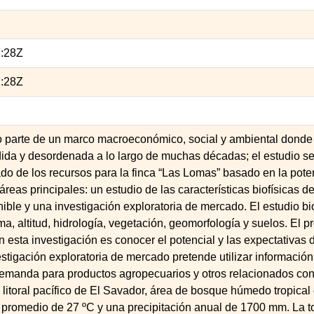
7:28Z
7:28Z
jo parte de un marco macroeconómico, social y ambiental donde
ida y desordenada a lo largo de muchas décadas; el estudio se
o de los recursos para la finca “Las Lomas” basado en la poten
áreas principales: un estudio de las características biofísicas d
onible y una investigación exploratoria de mercado. El estudio b
ima, altitud, hidrología, vegetación, geomorfología y suelos. El p
esta investigación es conocer el potencial y las expectativas
vestigación exploratoria de mercado pretende utilizar informaci
demanda para productos agropecuarios y otros relacionados con 
 litoral pacífico de El Savador, área de bosque húmedo tropical 
promedio de 27 ºC y una precipitación anual de 1700 mm. La to