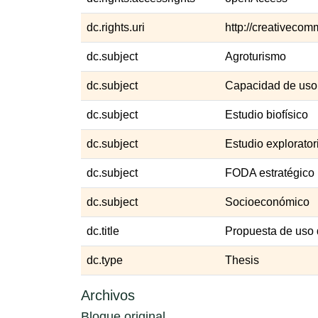
dc.rights.uri
http://creativecom
dc.subject
Agroturismo
dc.subject
Capacidad de uso
dc.subject
Estudio biofísico
dc.subject
Estudio explorato
dc.subject
FODA estratégico
dc.subject
Socioeconómico
dc.title
Propuesta de uso d
dc.type
Thesis
Archivos
Bloque original