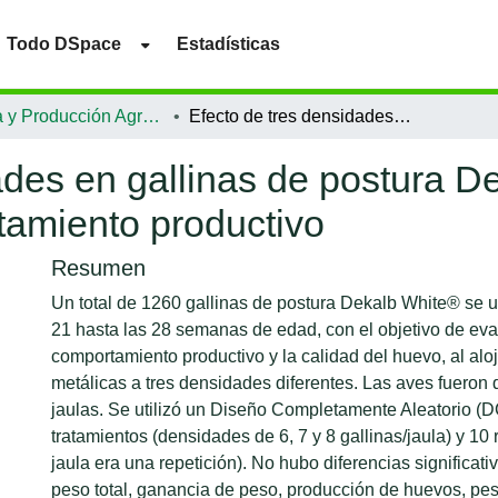
Todo DSpace
Estadísticas
Ciencia y Producción Agropecuaria
Efecto de tres densidades en gallinas de postura Dekalb White® alojadas en jaulas y su comportamiento productivo
ades en gallinas de postura D
tamiento productivo
Resumen
Un total de 1260 gallinas de postura Dekalb White® se ut
21 hasta las 28 semanas de edad, con el objetivo de eva
comportamiento productivo y la calidad del huevo, al aloj
metálicas a tres densidades diferentes. Las aves fueron 
jaulas. Se utilizó un Diseño Completamente Aleatorio (D
tratamientos (densidades de 6, 7 y 8 gallinas/jaula) y 10
jaula era una repetición). No hubo diferencias significati
peso total, ganancia de peso, producción de huevos, pes