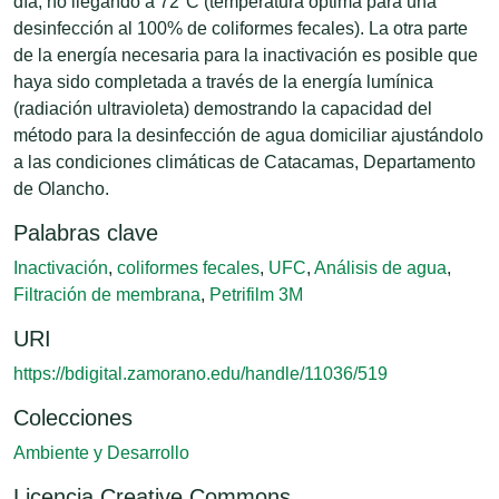
día, no llegando a 72°C (temperatura óptima para una
desinfección al 100% de coliformes fecales). La otra parte
de la energía necesaria para la inactivación es posible que
haya sido completada a través de la energía lumínica
(radiación ultravioleta) demostrando la capacidad del
método para la desinfección de agua domiciliar ajustándolo
a las condiciones climáticas de Catacamas, Departamento
de Olancho.
Palabras clave
Inactivación
,
coliformes fecales
,
UFC
,
Análisis de agua
,
Filtración de membrana
,
Petrifilm 3M
URI
https://bdigital.zamorano.edu/handle/11036/519
Colecciones
Ambiente y Desarrollo
Licencia Creative Commons