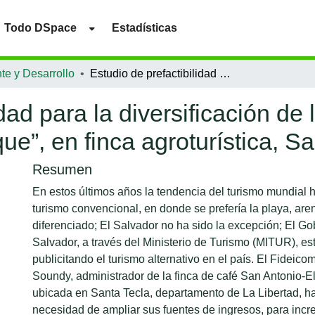
Todo DSpace
Estadísticas
te y Desarrollo
Estudio de prefactibilidad para la diversificación de la finca de café “San Antonio–El Quequeisque”, en finca agroturística, Santa Tecla, El Salvador
dad para la diversificación de 
e”, en finca agroturística, Sa
Resumen
En estos últimos años la tendencia del turismo mundial
turismo convencional, en donde se prefería la playa, aren
diferenciado; El Salvador no ha sido la excepción; El Go
Salvador, a través del Ministerio de Turismo (MITUR), e
publicitando el turismo alternativo en el país. El Fideico
Soundy, administrador de la finca de café San Antonio-
ubicada en Santa Tecla, departamento de La Libertad, h
necesidad de ampliar sus fuentes de ingresos, para incr