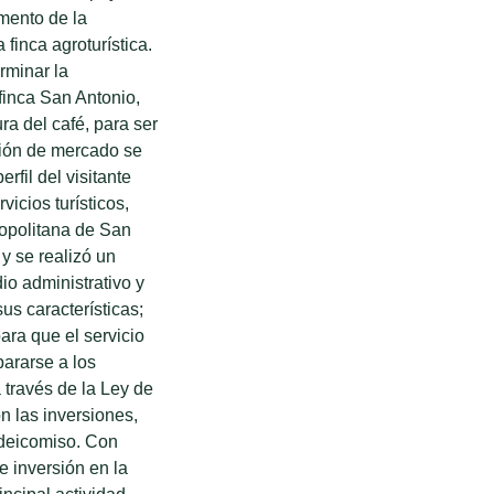
mento de la
 finca agroturística.
rminar la
 finca San Antonio,
ra del café, para ser
ación de mercado se
rfil del visitante
vicios turísticos,
ropolitana de San
 y se realizó un
io administrativo y
sus características;
ara que el servicio
ararse a los
 través de la Ley de
n las inversiones,
fideicomiso. Con
e inversión en la