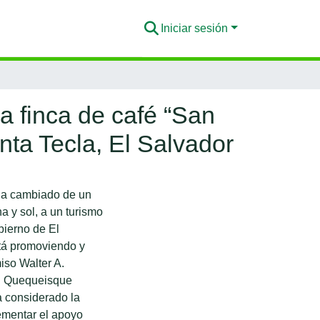
Iniciar sesión
la finca de café “San
nta Tecla, El Salvador
 ha cambiado de un
a y sol, a un turismo
bierno de El
stá promoviendo y
miso Walter A.
El Quequeisque
a considerado la
ementar el apoyo