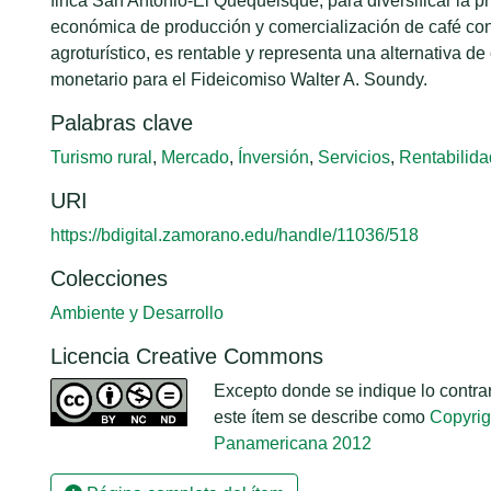
finca San Antonio-El Quequeisque, para diversificar la pr
económica de producción y comercialización de café con
agroturístico, es rentable y representa una alternativa de
monetario para el Fideicomiso Walter A. Soundy.
Palabras clave
Turismo rural
,
Mercado
,
Ínversión
,
Servicios
,
Rentabilida
URI
https://bdigital.zamorano.edu/handle/11036/518
Colecciones
Ambiente y Desarrollo
Licencia Creative Commons
Excepto donde se indique lo contrari
este ítem se describe como
Copyrig
Panamericana 2012