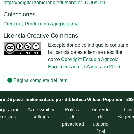
https://bdigital.zamorano.edu/handle/11036/5148
Colecciones
Ciencia y Producción Agropecuaria
Licencia Creative Commons
Excepto donde se indique lo contrario,
la licencia de este ítem se describe
como
Copyright Escuela Agricola
Panamericana El Zamorano 2016
Página completa del ítem
re DSpace implementado por Biblioteca Wilson Popenoe · 202
iguración
Accessibility
Política
Acuerdo
Envi
 cookies
settings
de
de
Sugere
privacidad
usuario
final