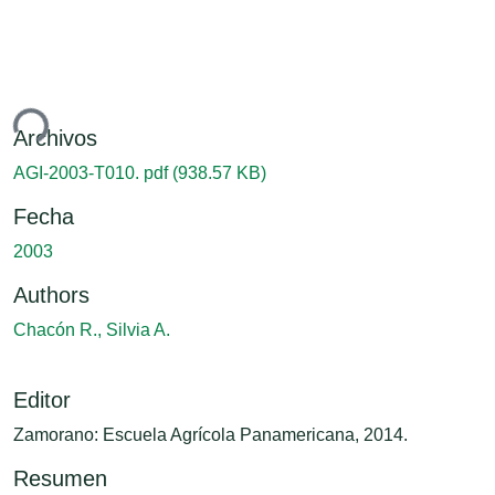
ndo...
Archivos
AGI-2003-T010. pdf
(938.57 KB)
Fecha
2003
Authors
Chacón R., Silvia A.
Editor
Zamorano: Escuela Agrícola Panamericana, 2014.
Resumen