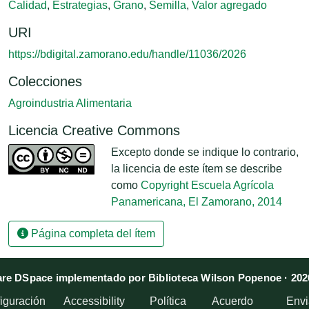
Calidad
,
Estrategias
,
Grano
,
Semilla
,
Valor agregado
URI
https://bdigital.zamorano.edu/handle/11036/2026
Colecciones
Agroindustria Alimentaria
Licencia Creative Commons
Excepto donde se indique lo contrario,
la licencia de este ítem se describe
como
Copyright Escuela Agrícola
Panamericana, El Zamorano, 2014
Página completa del ítem
re DSpace implementado por Biblioteca Wilson Popenoe · 202
iguración
Accessibility
Política
Acuerdo
Envi