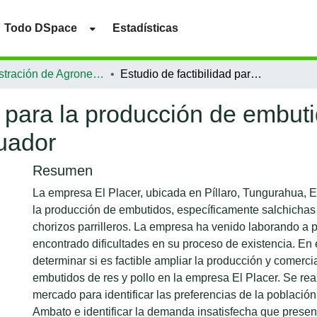
Todo DSpace
Estadísticas
Administración de Agronegocios
Estudio de factibilidad para la producción de embutidos de la empresa El Placer en Ambato, Ecuador
ad para la producción de embut
uador
Resumen
La empresa El Placer, ubicada en Píllaro, Tungurahua, E
la producción de embutidos, específicamente salchichas t
chorizos parrilleros. La empresa ha venido laborando a p
encontrado dificultades en su proceso de existencia. En 
determinar si es factible ampliar la producción y comerci
embutidos de res y pollo en la empresa El Placer. Se rea
mercado para identificar las preferencias de la población
Ambato e identificar la demanda insatisfecha que prese