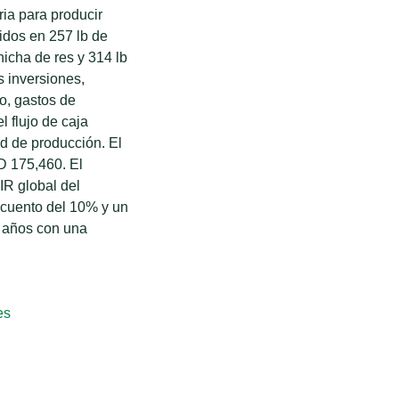
ia para producir
idos en 257 lb de
hicha de res y 314 lb
s inversiones,
o, gastos de
l flujo de caja
ad de producción. El
D 175,460. El
IR global del
cuento del 10% y un
 años con una
es