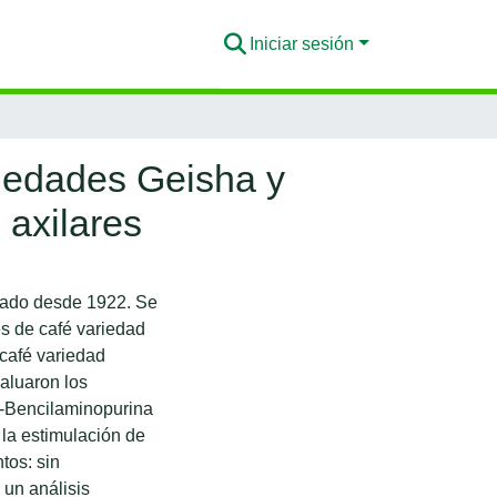
Iniciar sesión
ariedades Geisha y
 axilares
igado desde 1922. Se
es de café variedad
café variedad
valuaron los
 6-Bencilaminopurina
 la estimulación de
tos: sin
 un análisis