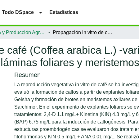
Todo DSpace
Estadísticas
Ciencia y Producción Agropecuaria
Propagación in vitro de café (Coffea arabica L.) -variedades Geisha y Sarchimor- a partir de láminas foliares y meristemos axilares
e café (Coffea arabica L.) -v
 láminas foliares y meristemos
Resumen
La reproducción vegetativa in vitro de café se ha invest
evaluó la formación de callos a partir de explantes foliar
Geisha y formación de brotes en meristemos axilares de 
Sarchimor. En el experimento de explantes foliares se e
tratamientos: 2,4-D 1.1 mg/L+ Kinetina (KIN) 4.3 mg/L y
(BAP) 6.75 mg/L para la inducción de callogénesis. Para
estructuras proembriogénicas se evaluaron dos tratamien
fitohormonas y KIN 0.5 mg/L + ANA 0.01 mg/L. Se realizó