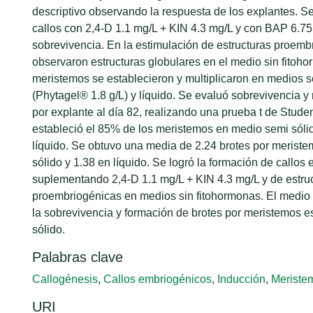
descriptivo observando la respuesta de los explantes. S
callos con 2,4-D 1.1 mg/L + KIN 4.3 mg/L y con BAP 6.7
sobrevivencia. En la estimulación de estructuras proemb
observaron estructuras globulares en el medio sin fitoh
meristemos se establecieron y multiplicaron en medios s
(Phytagel® 1.8 g/L) y líquido. Se evaluó sobrevivencia y
por explante al día 82, realizando una prueba t de Studen
estableció el 85% de los meristemos en medio semi sóli
líquido. Se obtuvo una media de 2.24 brotes por merist
sólido y 1.38 en líquido. Se logró la formación de callos
suplementando 2,4-D 1.1 mg/L + KIN 4.3 mg/L y de estru
proembriogénicas en medios sin fitohormonas. El medio
la sobrevivencia y formación de brotes por meristemos e
sólido.
Palabras clave
Callogénesis
,
Callos embriogénicos
,
Inducción
,
Meristem
URI