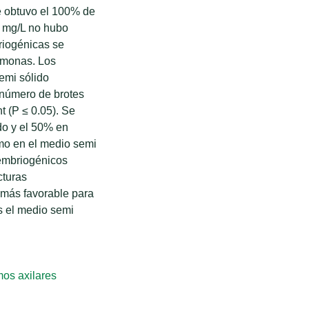
e obtuvo el 100% de
5 mg/L no hubo
riogénicas se
ormonas. Los
emi sólido
 número de brotes
t (P ≤ 0.05). Se
do y el 50% en
emo en el medio semi
 embriogénicos
cturas
 más favorable para
s el medio semi
os axilares