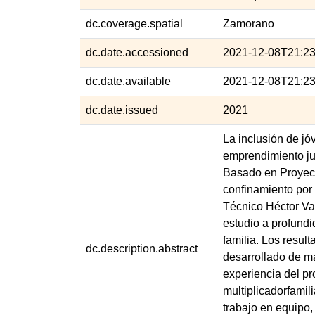
dc.coverage.spatial
Zamorano
dc.date.accessioned
2021-12-08T21:2
dc.date.available
2021-12-08T21:2
dc.date.issued
2021
La inclusión de jó
emprendimiento juv
Basado en Proyecto
confinamiento por 
Técnico Héctor Val
estudio a profundi
familia. Los resu
dc.description.abstract
desarrollado de m
experiencia del pr
multiplicadorfamil
trabajo en equipo,