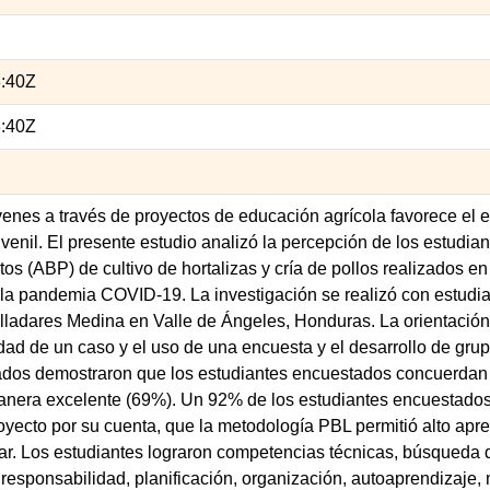
3:40Z
3:40Z
venes a través de proyectos de educación agrícola favorece el
enil. El presente estudio analizó la percepción de los estudia
s (ABP) de cultivo de hortalizas y cría de pollos realizados en
la pandemia COVID-19. La investigación se realizó con estudian
ladares Medina en Valle de Ángeles, Honduras. La orientación d
dad de un caso y el uso de una encuesta y el desarrollo de gru
ltados demostraron que los estudiantes encuestados concuerdan
anera excelente (69%). Un 92% de los estudiantes encuestados a
oyecto por su cuenta, que la metodología PBL permitió alto apr
iar. Los estudiantes lograron competencias técnicas, búsqueda
 responsabilidad, planificación, organización, autoaprendizaje