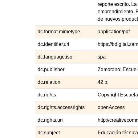
reporte escrito. L
emprendimiento. P
de nuevos product
dc.format.mimetype
application/pdf
dc.identifier.uri
https://bdigital.
dc.language.iso
spa
dc.publisher
Zamorano: Escuel
dc.relation
42 p.
dc.rights
Copyright Escuel
dc.rights.accessrights
openAccess
dc.rights.uri
http://creativecom
dc.subject
Educación técnica