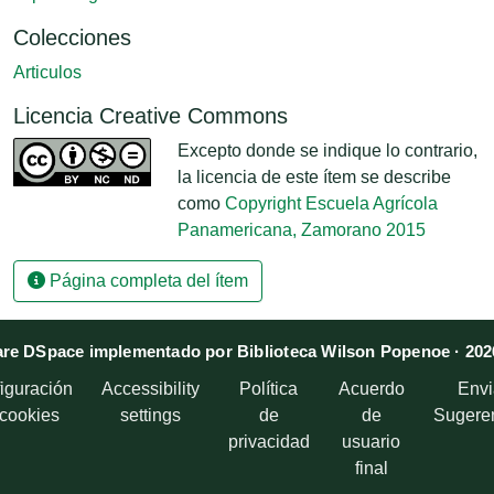
Colecciones
Articulos
Licencia Creative Commons
Excepto donde se indique lo contrario,
la licencia de este ítem se describe
como
Copyright Escuela Agrícola
Panamericana, Zamorano 2015
Página completa del ítem
re DSpace implementado por Biblioteca Wilson Popenoe · 202
iguración
Accessibility
Política
Acuerdo
Envi
 cookies
settings
de
de
Sugere
privacidad
usuario
final