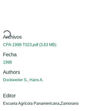
argando...
Archivos
CPA-1998-T023.pdf
(3.63 MB)
Fecha
1998
Authors
Dockweiler S., Hans A.
Editor
Escuela Agrícola Panamericana,Zamorano