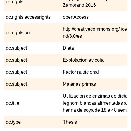
dc.rights
Zamorano 2016
dc.rights.accessrights
openAccess
http://creativecommons.org/licen
dc.rights.uri
nd/3.0/es
dc.subject
Dieta
dc.subject
Explotacion avicola
dc.subject
Factor nutricional
dc.subject
Materias primas
Utilizacion de enzimas de dietas
dc.title
leghorn blancas alimentadas a b
harina de soya de 18 a 48 sema
dc.type
Thesis