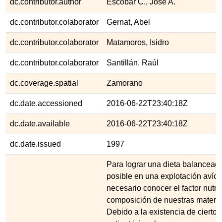
dc.contributor.author
Escobar C., José A.
dc.contributor.colaborator
Gernat, Abel
dc.contributor.colaborator
Matamoros, Isidro
dc.contributor.colaborator
Santillán, Raúl
dc.coverage.spatial
Zamorano
dc.date.accessioned
2016-06-22T23:40:18Z
dc.date.available
2016-06-22T23:40:18Z
dc.date.issued
1997
Para lograr una dieta balancead
posible en una explotación avíco
necesario conocer el factor nutric
composición de nuestras materi
Debido a la existencia de ciertos