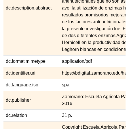
antinutricionales que no son asim
dc.description.abstract
ave, la utilización de enzimas h
resultados promisorios mejorand
de los factores anti nutricionales
la presente investigación fue: Ev
de dos diferentes enzimas Agri
Hernicell en la productividad de 
Leghorn blancas en condiciones 
dc.format.mimetype
application/pdf
dc.identifier.uri
https://bdigital.zamorano.edu/h
dc.language.iso
spa
Zamorano: Escuela Agrícola Pa
dc.publisher
2016
dc.relation
31 p.
Copyright Escuela Agrícola Pan