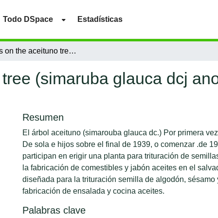
Todo DSpace
Estadísticas
Notes on the aceituno tree (simaruba glauca dcj ano its adaptation as a vegetable oil crop
tree (simaruba glauca dcj ano
Resumen
El árbol aceituno (simarouba glauca dc.) Por primera vez 
De sola e hijos sobre el final de 1939, o comenzar .de 
participan en erigir una planta para trituración de semill
la fabricación de comestibles y jabón aceites en el salva
diseñada para la trituración semilla de algodón, sésamo 
fabricación de ensalada y cocina aceites.
Palabras clave